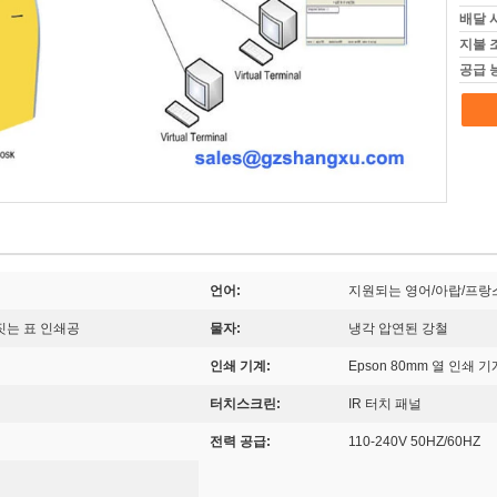
배달 
지불 
공급 
언어:
지원되는 영어/아랍/프랑스인/
짓는 표 인쇄공
물자:
냉각 압연된 강철
인쇄 기계:
Epson 80mm 열 인쇄 기
터치스크린:
IR 터치 패널
전력 공급:
110-240V 50HZ/60HZ