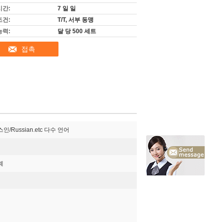
시간:
7 일 일
조건:
T/T, 서부 동맹
능력:
달 당 500 세트
접촉
Russian.etc 다수 언어
계