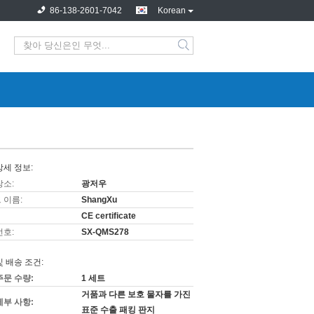
86-138-2601-7042
Korean
상세 정보:
장소:
광저우
 이름:
ShangXu
CE certificate
번호:
SX-QMS278
및 배송 조건:
주문 수량:
1 세트
거품과 다른 보호 물자를 가진
세부 사항:
표준 수출 패킹 판지