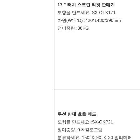
17 " 터치 스크린 티켓 판매기
모형을 만드세요 :SX-QTK171
차원(W*H*D) :420*1430*390mm
정미중량 :38KG
무선 반대 호출 패드
모형을 만드세요 :SX-QKP21
정미중량 :0.3 킬로그램
분류하세요 :150 Ｘ 90 Ｘ 20 밀리미터