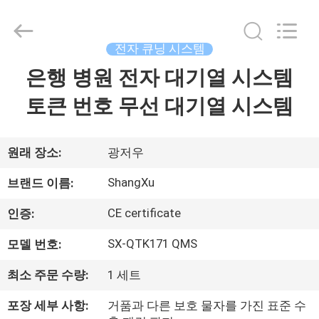
-
2026
Guangzhou
ShangXu
Technology
전자 큐닝 시스템
Co.,Ltd.
All
은행 병원 전자 대기열 시스템
집
Rights
Reserved.
Developed
토큰 번호 무선 대기열 시스템
by
ECER
제
품
원래 장소:
광저우
ShangXu
브랜드 이름:
회
CE certificate
인증:
사
SX-QTK171 QMS
모델 번호:
소
최소 주문 수량:
1 세트
개
포장 세부 사항:
거품과 다른 보호 물자를 가진 표준 수