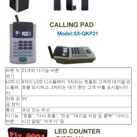
버튼 누
21개의 다기능 버튼
르기
LCD 디
8자리 LCD 디스플레이, 5자리는 호출된 고객의 대기열 번
스플레
호를 표시하고, 3자리는 대기 중인 고객 수를 표시합니다.
이
전원 공
5V
급 장치
통신
유선 또는 무선
다기능
"호출", "다시 호출", "전송" "대기열 저장 및 콜백" "서비스
버튼
시간 알림" "지우기" 등