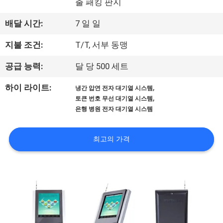
출 패킹 판지
공
배달 시간:
7 일 일
장
지불 조건:
T/T, 서부 동맹
여
공급 능력:
달 당 500 세트
행
,
하이 라이트:
냉간 압연 전자 대기열 시스템
,
토큰 번호 무선 대기열 시스템
품
은행 병원 전자 대기열 시스템
질
최고의 가격
관
리
문