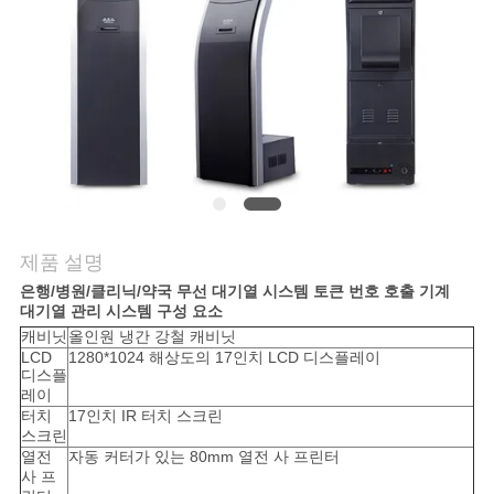
의
하
기
소
식
제품 설명
조
은행/병원/클리닉/약국 무선 대기열 시스템 토큰 번호 호출 기계
대기열 관리 시스템 구성 요소
회
캐비닛
올인원 냉간 강철 캐비닛
LCD
1280*1024 해상도의 17인치 LCD 디스플레이
를
디스플
레이
요
터치
17인치 IR 터치 스크린
스크린
청
열전
자동 커터가 있는 80mm 열전 사 프린터
사 프