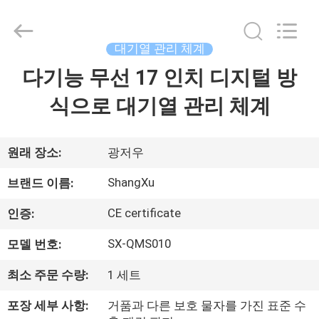
-
2026
Guangzhou
ShangXu
Technology
대기열 관리 체계
Co.,Ltd.
All
다기능 무선 17 인치 디지털 방
집
Rights
Reserved.
Developed
식으로 대기열 관리 체계
by
ECER
제
품
원래 장소:
광저우
ShangXu
브랜드 이름:
회
CE certificate
인증:
사
SX-QMS010
모델 번호:
소
최소 주문 수량:
1 세트
개
포장 세부 사항:
거품과 다른 보호 물자를 가진 표준 수