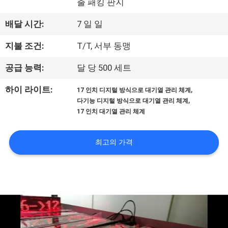
출 패킹 판지
공
배달 시간:
7 일 일
장
지불 조건:
T/T, 서부 동맹
여
공급 능력:
달 당 500 세트
행
,
하이 라이트:
17 인치 디지털 방식으로 대기열 관리 체계
,
다기능 디지털 방식으로 대기열 관리 체계
품
17 인치 대기열 관리 체계
질
최고의 가격
관
리
문