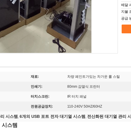
배달 
지불 
공급 
재료:
차량 페인트가있는 차가운 롤 스틸
인쇄기:
80mm 감열식 프린터
터치스크린:
IR 터치 패널
전원공급장치:
110-240V 50HZ/60HZ
관리 시스템
6개의 USB 포트 전자 대기열 시스템
전산화된 대기열 관리 
,
,
열 시스템