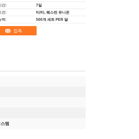
시간:
7일
조건:
티/티, 웨스턴 유니온
능력:
500개 세트 PER 달
접촉
시스템