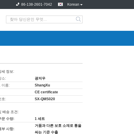
86-138-2601-7042
Korean
상세 정보:
장소:
광저우
 이름:
ShangXu
CE certificate
번호:
SX-QMS020
및 배송 조건:
주문 수량:
1 세트
거품과 다른 보호 소재로 통을
세부 사항:
싸는 기준 수출