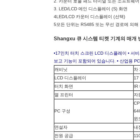
2. 카운터 호출 패드 터미널 또는 소프트웨
3. LED/LCD 메인 디스플레이 (S) 화면
4LED/LCD 카운터 디스플레이 (선택)
5모든 단위는 RS485 또는 무선 경로에 의해
Shangxu 큐 시스템 티켓 기계의 매개
•17인치 터치 스크린 LCD 디스플레이 • 서
보고 기능이 포함되어 있습니다. • 산업용 PC
캐비닛
차
LCD 디스플레이
17
터치 화면
I
열 프린터
자
CP
PC 구성
64
윈
연설자
내
전원 공급
11